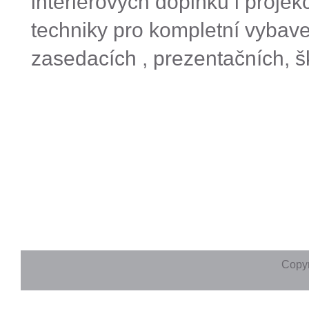
interiérových doplňků i projekč
techniky pro kompletní vybave
zasedacích , prezentačních, š
Copyr